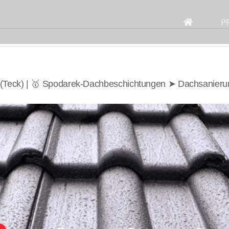
Search
for:
P
 (Teck) | 🥇 Spodarek-Dachbeschichtungen ➤ Dachsanier