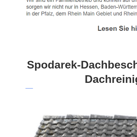
Spodarek-Dachbeschi
Dachreini