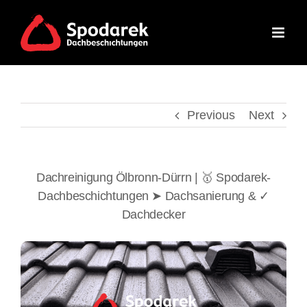
Skip
to
content
Previous
Next
Dachreinigung Ölbronn-Dürrn | 🥇 Spodarek-
Dachbeschichtungen ➤ Dachsanierung & ✓
Dachdecker