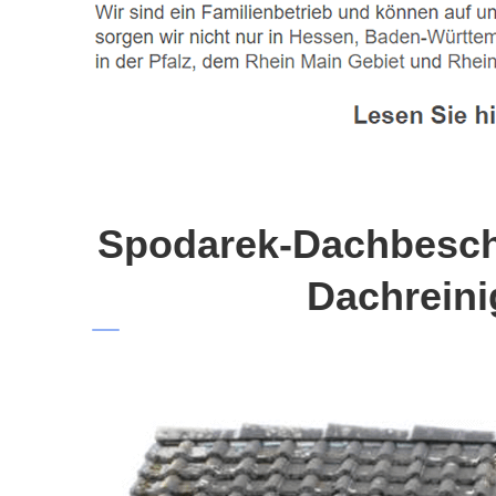
Spodarek-Dachbeschi
Dachreini