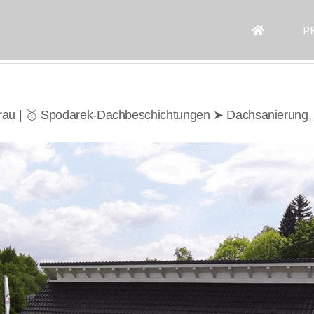
Search
for:
P
rau | 🥇 Spodarek-Dachbeschichtungen ➤ Dachsanierung,