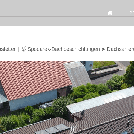
Search
for:
P
rstetten | 🥇 Spodarek-Dachbeschichtungen ➤ Dachsanier