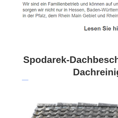
Spodarek-Dachbeschi
Dachreini