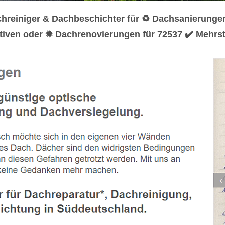
hreiniger & Dachbeschichter für ♻ Dachsanierunge
iven oder ✹ Dachrenovierungen für 72537 ✔️ Mehrste