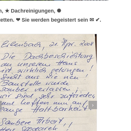
n, ★ Dachreinigungen, ✺
tten. ❤ Sie werden begeistert sein ✉ ✔.