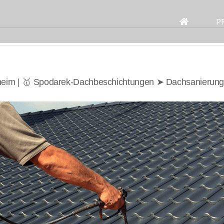
Search
for:
P
zheim | 🥇 Spodarek-Dachbeschichtungen ➤ Dachsanierung