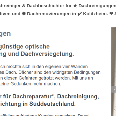
hreiniger & Dachbeschichter für ★ Dachreinigunge
iven und ✹ Dachrenovierungen in ✔️ Kolitzheim. ❤ A