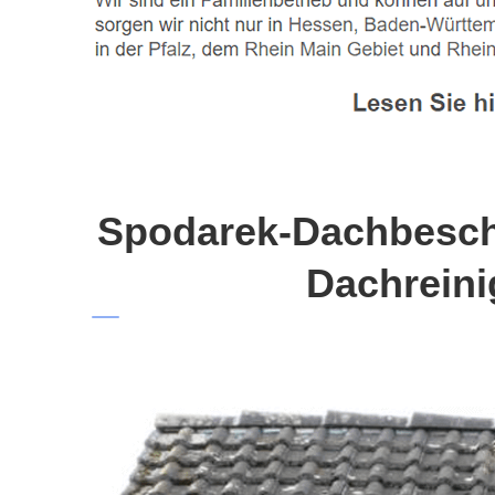
Spodarek-Dachbeschi
Dachreini