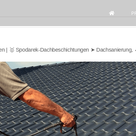
Search
for:
P
den | 🥇 Spodarek-Dachbeschichtungen ➤ Dachsanierung, 