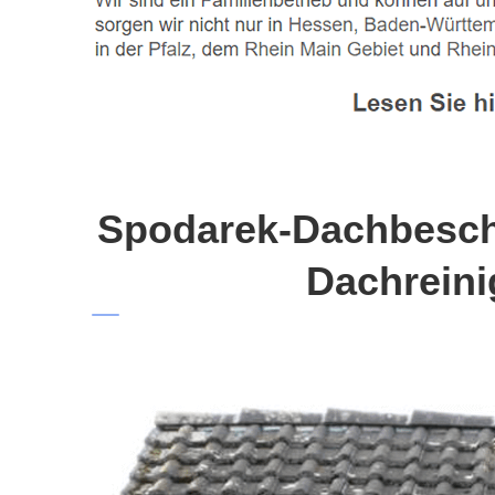
Spodarek-Dachbeschi
Dachreini