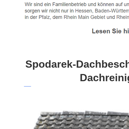
Spodarek-Dachbeschi
Dachreini