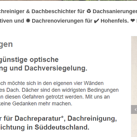
hreiniger & Dachbeschichter für ♻ Dachsanierunge
iven und ✹ Dachrenovierungen für ✔️ Hohenfels. ❤ H