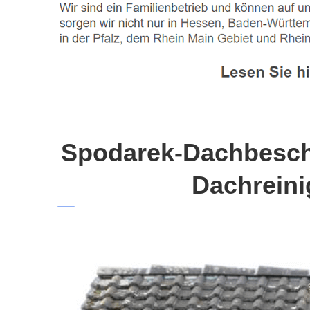
Spodarek-Dachbeschi
Dachreini