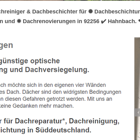
chreiniger & Dachbeschichter für ✺ Dachbeschichtu
en und ✹ Dachrenovierungen in 92256 ✔️ Hahnbach. ❤