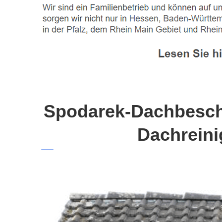
Spodarek-Dachbeschi
Dachreini