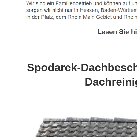
Spodarek-Dachbeschi
Dachreini