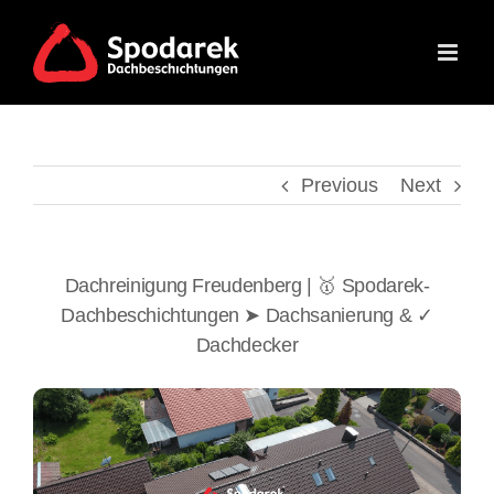
Skip
to
content
Previous
Next
Dachreinigung Freudenberg | 🥇 Spodarek-
Dachbeschichtungen ➤ Dachsanierung & ✓
Dachdecker