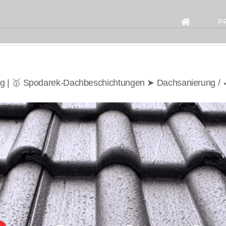
Search
for:
P
ng | 🥇 Spodarek-Dachbeschichtungen ➤ Dachsanierung /