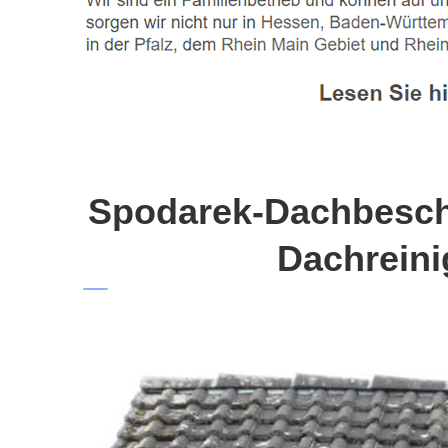
Spodarek-Dachbeschi
Dachreini