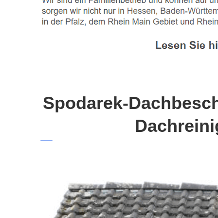
Spodarek-Dachbeschi
Dachreini