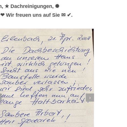
n, ★ Dachreinigungen, ✺
❤ Wir freuen uns auf Sie ✉ ✔.