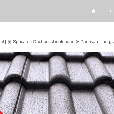
Search
for:
P
tal | 🥇 Spodarek-Dachbeschichtungen ➤ Dachsanierung,