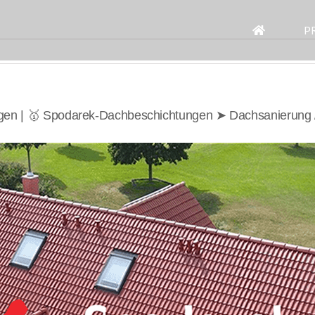
Search
for:
P
gen | 🥇 Spodarek-Dachbeschichtungen ➤ Dachsanierung