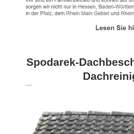
Spodarek-Dachbeschi
Dachreini