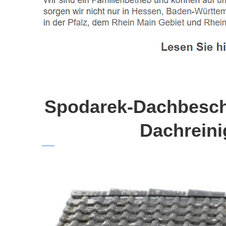
Spodarek-Dachbeschi
Dachreini