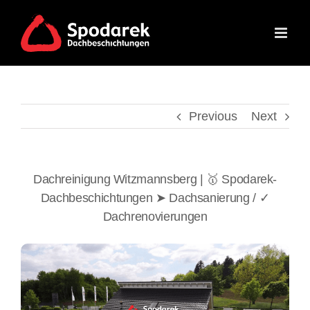
Skip
to
content
Previous
Next
Dachreinigung Witzmannsberg | 🥇 Spodarek-
Dachbeschichtungen ➤ Dachsanierung / ✓
Dachrenovierungen