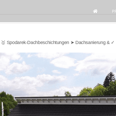
Search
for:
P
t | 🥇 Spodarek-Dachbeschichtungen ➤ Dachsanierung & ✓ 