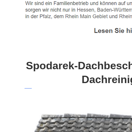
Spodarek-Dachbeschi
Dachreini