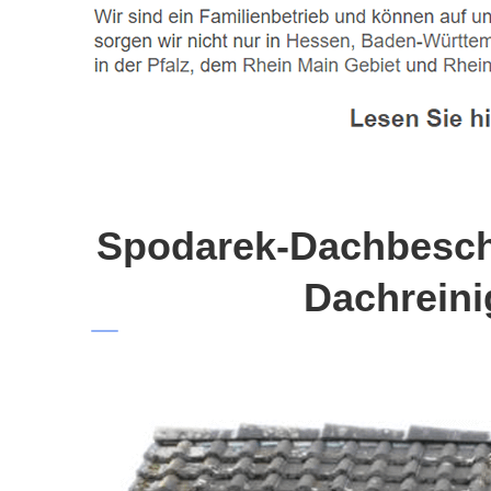
Spodarek-Dachbeschi
Dachreini