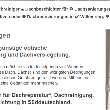
hreiniger & Dachbeschichter für ♻ Dachsanierunge
iven oder ✹ Dachrenovierungen in ✔️ Willmering. ❤ 