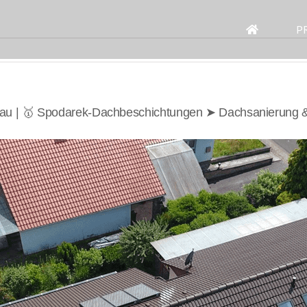
Search
for:
P
hau | 🥇 Spodarek-Dachbeschichtungen ➤ Dachsanierung 