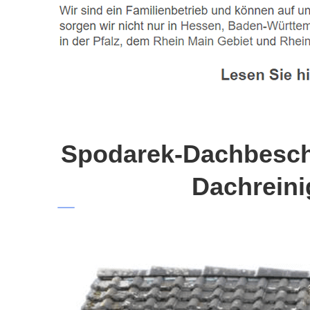
Spodarek-Dachbeschi
Dachreini