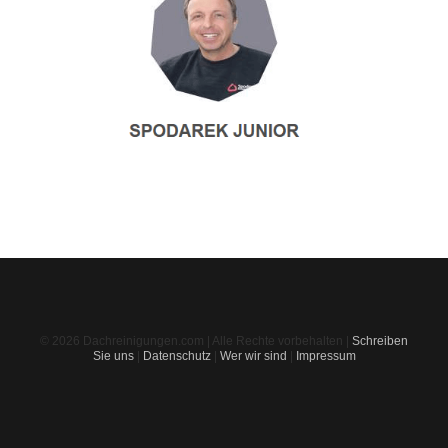
© 2026 Dachreinigungen.com | Alle Rechte vorbehalten |
Schreiben
Sie uns
|
Datenschutz
|
Wer wir sind
|
Impressum