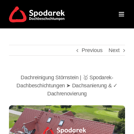
Skip
to
content
Previous
Next
Dachreinigung Störnstein | 🥇 Spodarek-
Dachbeschichtungen ➤ Dachsanierung & ✓
Dachrenovierung