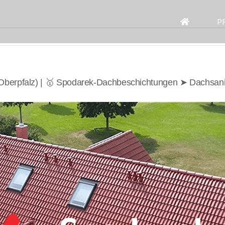
Search
for:
P
(Oberpfalz) | 🥇 Spodarek-Dachbeschichtungen ➤ Dachsan