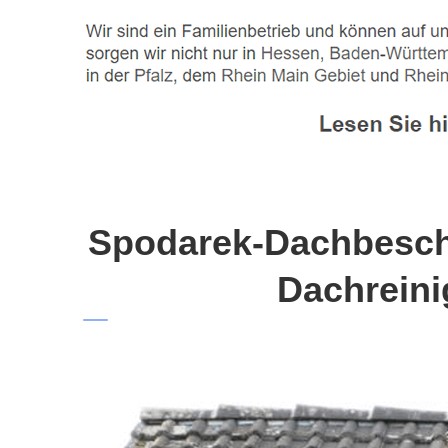
Spodarek-Dachbeschi
Dachreini