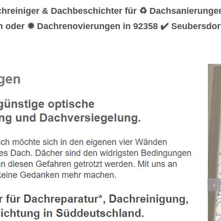
chreiniger & Dachbeschichter für ♻ Dachsanierung
n oder ✹ Dachrenovierungen in 92358 ✔️ Seubersdorf 