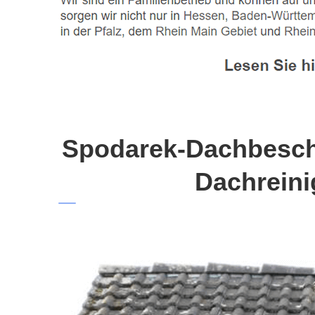
Spodarek-Dachbeschi
Dachreini