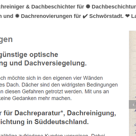
chreiniger & Dachbeschichter für ✺ Dachbeschicht
n und ✹ Dachrenovierungen für ✔️ Schwörstadt. ❤ L