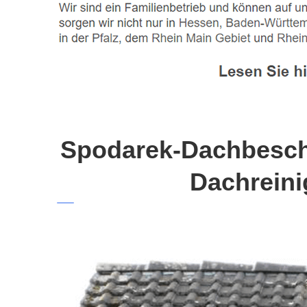
Spodarek-Dachbeschi
Dachreini