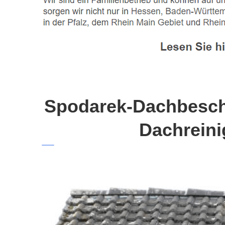
Spodarek-Dachbeschi
Dachreini