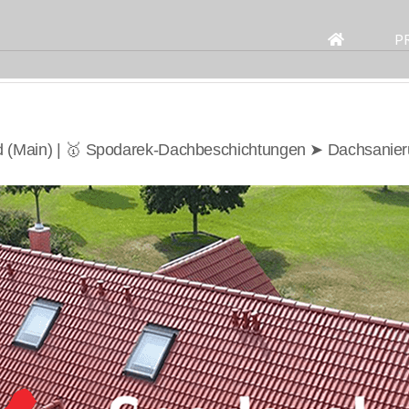
Search
for:
P
 (Main) | 🥇 Spodarek-Dachbeschichtungen ➤ Dachsanie