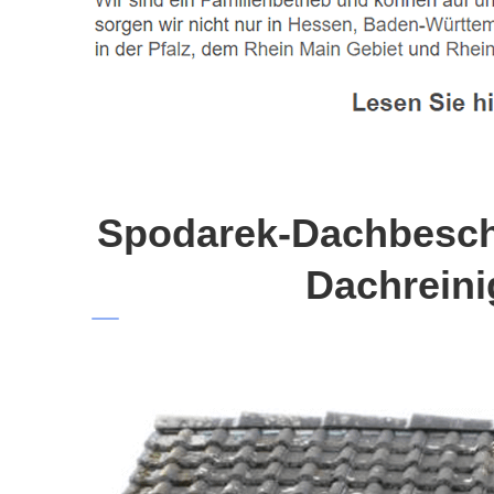
Spodarek-Dachbeschi
Dachreini