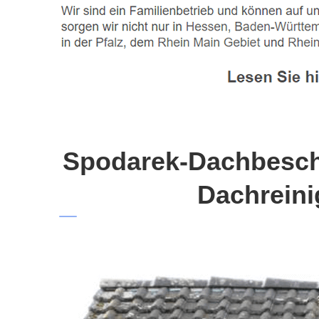
Spodarek-Dachbeschi
Dachreini