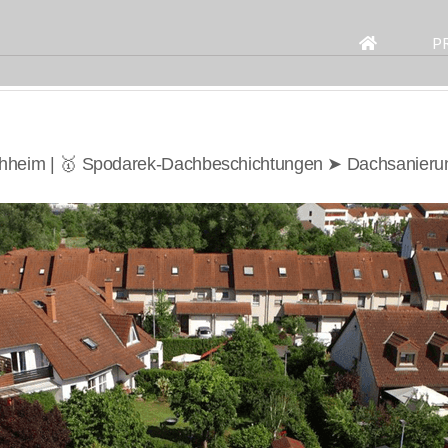
Search
for:
P
hheim | 🥇 Spodarek-Dachbeschichtungen ➤ Dachsanier