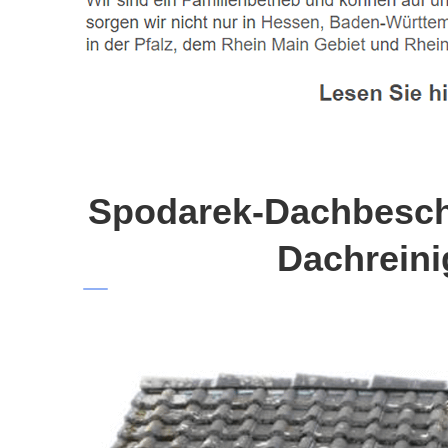
Spodarek-Dachbeschi
Dachreini