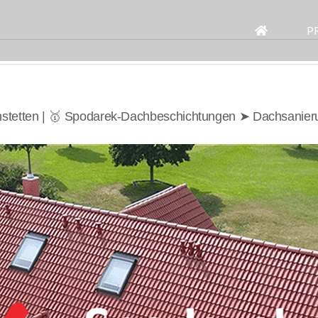
Search
for:
P
stetten | 🥇 Spodarek-Dachbeschichtungen ➤ Dachsanier