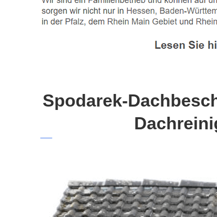
Spodarek-Dachbeschi
Dachreini