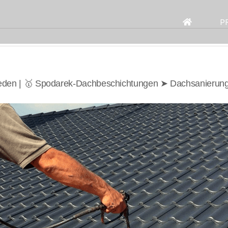
Search
for:
P
ieden | 🥇 Spodarek-Dachbeschichtungen ➤ Dachsanierun