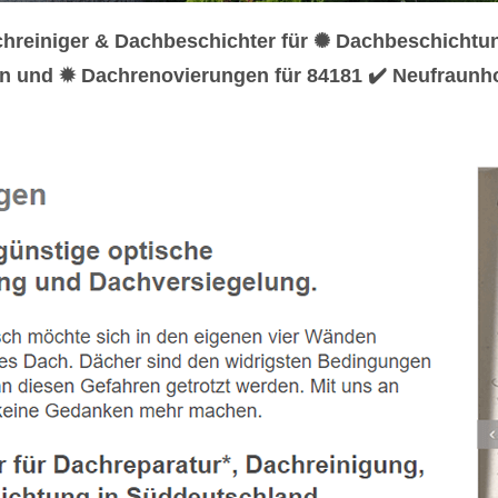
chreiniger & Dachbeschichter für ✺ Dachbeschichtu
en und ✹ Dachrenovierungen für 84181 ✔️ Neufraunho