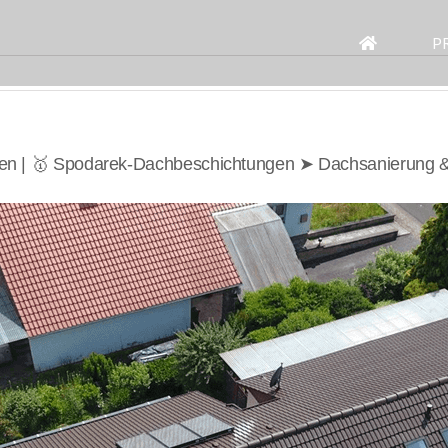
Search
for:
P
en | 🥇 Spodarek-Dachbeschichtungen ➤ Dachsanierung &