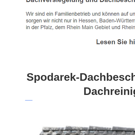
Spodarek-Dachbeschi
Dachreini