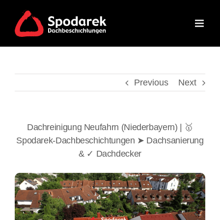
Skip
to
content
Previous
Next
Dachreinigung Neufahrn (Niederbayern) | 🥇
Spodarek-Dachbeschichtungen ➤ Dachsanierung
& ✓ Dachdecker