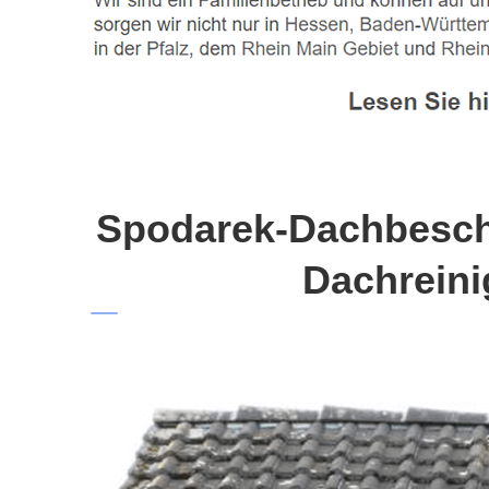
Spodarek-Dachbeschi
Dachreini