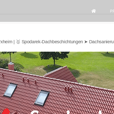
Search
for:
P
rxheim | 🥇 Spodarek-Dachbeschichtungen ➤ Dachsanieru