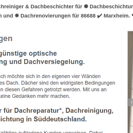
chreiniger & Dachbeschichter für ✺ Dachbeschicht
en und ✹ Dachrenovierungen für 86688 ✔️ Marxheim.