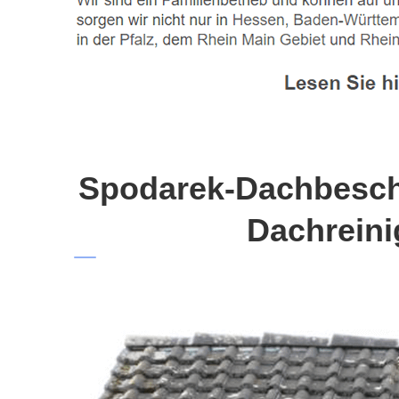
Spodarek-Dachbeschi
Dachreini