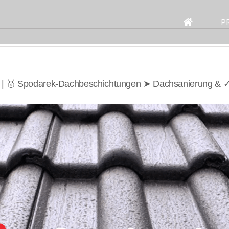
Search
for:
P
t | 🥇 Spodarek-Dachbeschichtungen ➤ Dachsanierung & ✓