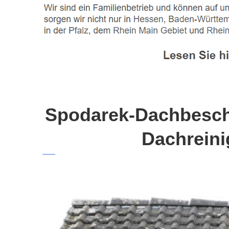
Spodarek-Dachbeschi
Dachreini