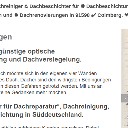
chreiniger & Dachbeschichter für ✺ Dachbeschicht
en und ✹ Dachrenovierungen in 91598 ✔️ Colmberg.