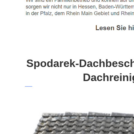
Spodarek-Dachbeschi
Dachreini