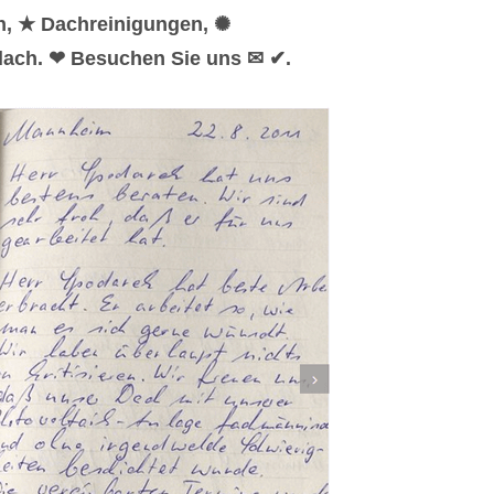
n, ★ Dachreinigungen, ✺
lach. ❤ Besuchen Sie uns ✉ ✔.