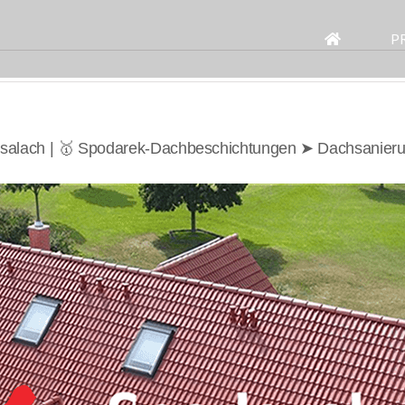
Search
for:
P
gsalach | 🥇 Spodarek-Dachbeschichtungen ➤ Dachsanier