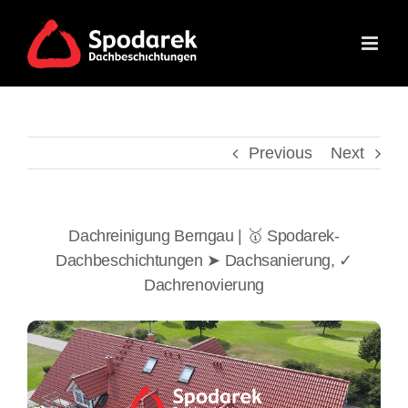
Skip
to
content
Previous
Next
Dachreinigung Berngau | 🥇 Spodarek-
Dachbeschichtungen ➤ Dachsanierung, ✓
Dachrenovierung