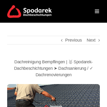
Skip
to
content
Previous
Next
Dachreinigung Bempflingen | 🥇 Spodarek-
Dachbeschichtungen ➤ Dachsanierung / ✓
Dachrenovierungen