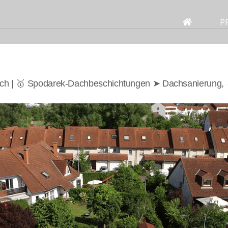
Search
for:
P
ch | 🥇 Spodarek-Dachbeschichtungen ➤ Dachsanierung, ✓