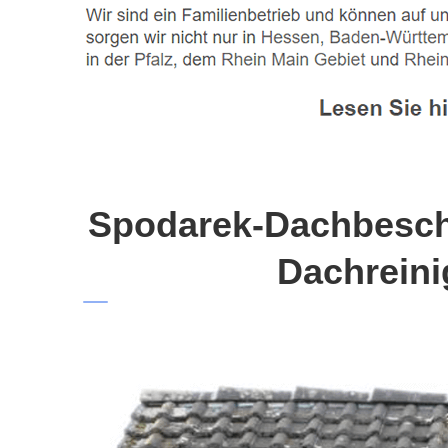
Spodarek-Dachbeschi
Dachreini