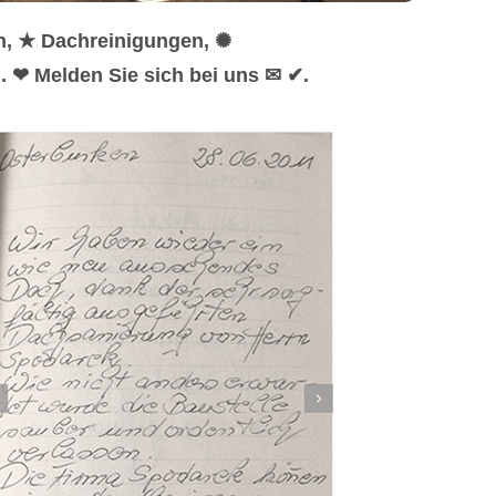
n, ★ Dachreinigungen, ✺
 ❤ Melden Sie sich bei uns ✉ ✔.